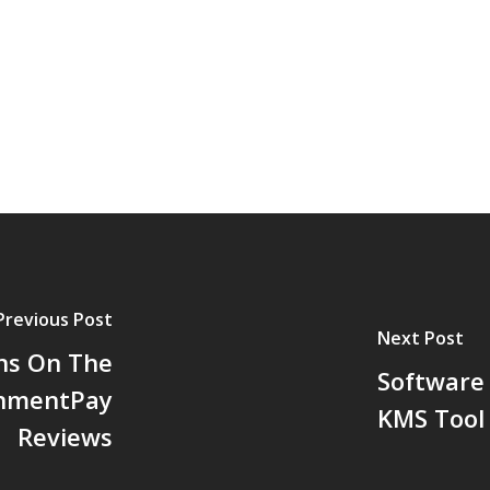
Previous Post
Next Post
ons On The
Software
gnmentPay
KMS Tool 
Reviews