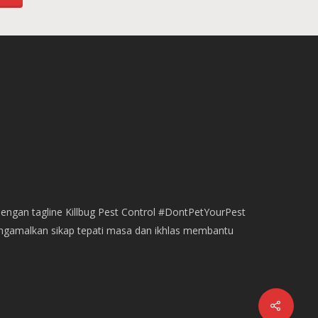
dengan tagline Killbug Pest Control #DontPetYourPest
engamalkan sikap tepati masa dan ikhlas membantu