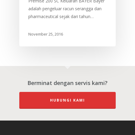
Premise 200 SC Keluaran BAYER Bayer
adalah pengeluar racun serangga dan
Servis Kami
pharmaceutical sejak dari tahun…
Gambar Kerja
Kawalan Serangga Am
Servis Kawalan Anai-A
November 25, 2016
Hubungi Kami
Rawatan Tanah (Termi
Treatment)
Kawalan Tikus
Rawatan Umpan Anai-
(Termite Baiting Syst
Berminat dengan servis kami?
HUBUNGI KAMI