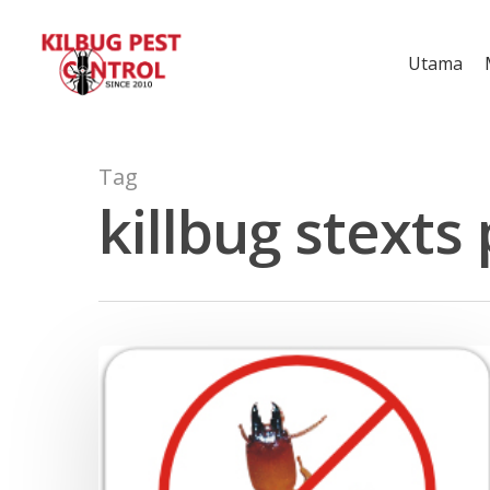
Utama
Tag
killbug stexts